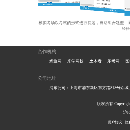
模拟考场以考试的形式进行答题，自动组合题型，
经验
合作机构
鲤鱼网
来学网校
土木者
乐考网
医
公司地址
浦东公司：上海市浦东新区东方路818号众城大
版权所有 Copyright 
沪I
用户协议
隐