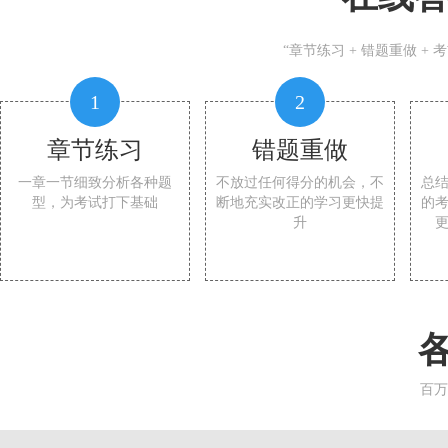
“章节练习 + 错题重做 +
1
2
章节练习
错题重做
一章一节细致分析各种题
不放过任何得分的机会，不
总
型，为考试打下基础
断地充实改正的学习更快提
的
升
百万