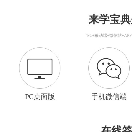
来学宝典
"PC+移动端+微信站+A
PC桌面版
手机微信端
在线答