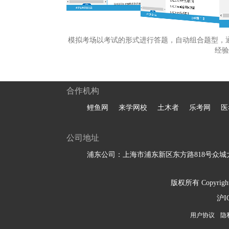
模拟考场以考试的形式进行答题，自动组合题型，
经验
合作机构
鲤鱼网
来学网校
土木者
乐考网
医
公司地址
浦东公司：上海市浦东新区东方路818号众城大
版权所有 Copyright 
沪I
用户协议
隐