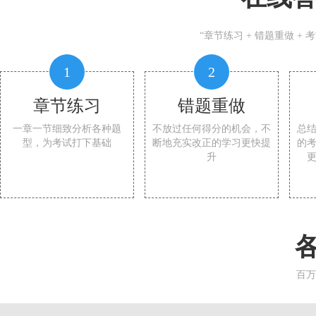
“章节练习 + 错题重做 +
1
2
章节练习
错题重做
一章一节细致分析各种题
不放过任何得分的机会，不
总
型，为考试打下基础
断地充实改正的学习更快提
的
升
百万