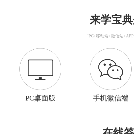
来学宝典
"PC+移动端+微信站+A
PC桌面版
手机微信端
在线答