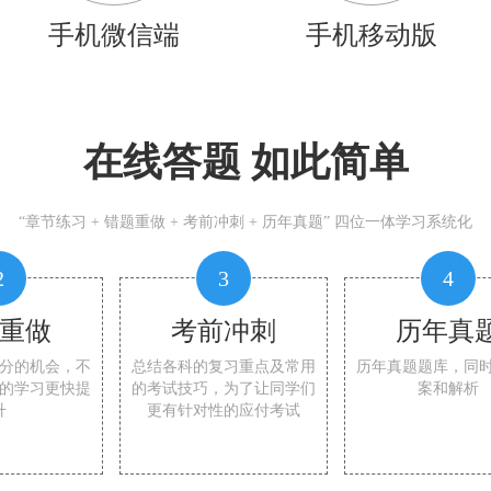
手机微信端
手机移动版
在线答题 如此简单
“章节练习 + 错题重做 + 考前冲刺 + 历年真题” 四位一体学习系统化
2
3
4
重做
考前冲刺
历年真
分的机会，不
总结各科的复习重点及常用
历年真题题库，同
的学习更快提
的考试技巧，为了让同学们
案和解析
升
更有针对性的应付考试