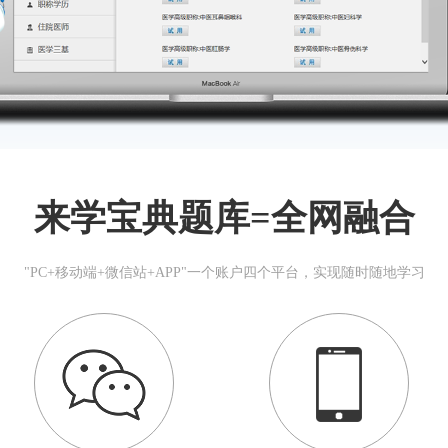
来学宝典题库=全网融合
"PC+移动端+微信站+APP"一个账户四个平台，实现随时随地学习