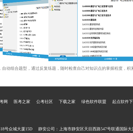
，自动组合题型，通过反复练题，随时检查自己对知识点的掌握程度，积
考网
医考之家
公考社区
下载之家
绿色软件联盟
起点软件下
8号众城大厦15D
静安公司：上海市静安区天目西路547号联通国际大厦