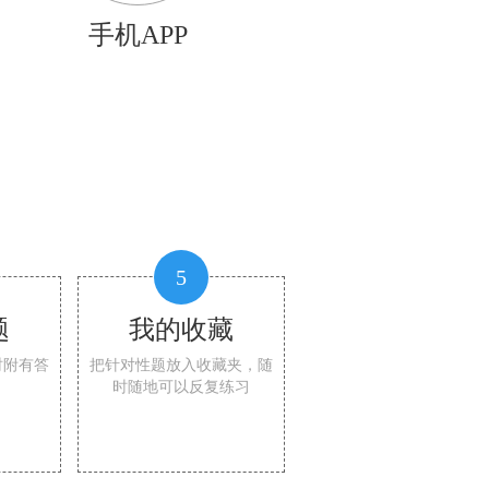
手机APP
5
题
我的收藏
时附有答
把针对性题放入收藏夹，随
时随地可以反复练习