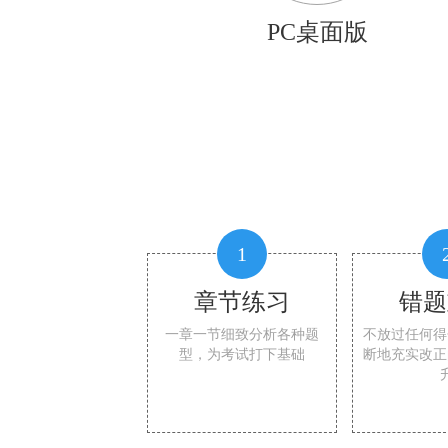
PC桌面版
1
章节练习
错题
一章一节细致分析各种题
不放过任何得
型，为考试打下基础
断地充实改正