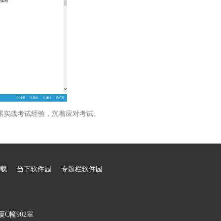
累实战考试经验，沉着应对考试。
载
当下软件园
专题栏软件园
C幢902室