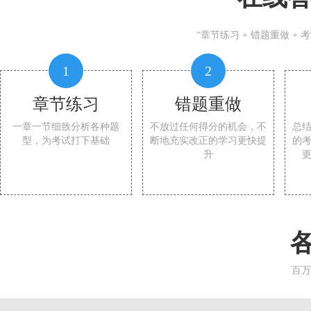
“章节练习 + 错题重做 +
1
2
章节练习
错题重做
一章一节细致分析各种题
不放过任何得分的机会，不
总
型，为考试打下基础
断地充实改正的学习更快提
的
升
百万