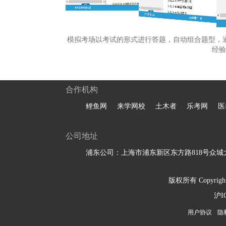
模拟考场以考试的形式进行答题，自动组合题型，
经验
合作机构
鲤鱼网
来学网校
土木者
乐考网
医
公司地址
浦东公司：上海市浦东新区东方路818号众城大
版权所有 Copyright 
沪I
用户协议
隐