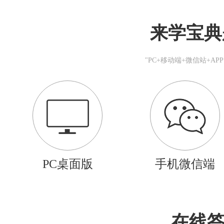
来学宝典
"PC+移动端+微信站+A
PC桌面版
手机微信端
在线答