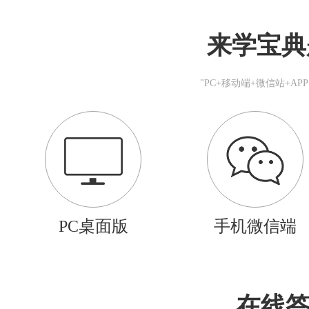
来学宝典
"PC+移动端+微信站+A
PC桌面版
手机微信端
在线答