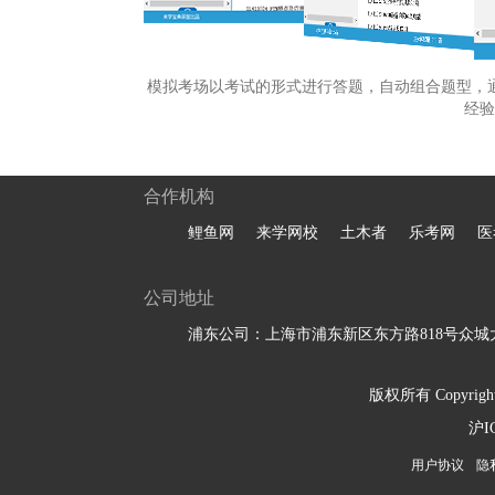
模拟考场以考试的形式进行答题，自动组合题型，
经验
合作机构
鲤鱼网
来学网校
土木者
乐考网
医
公司地址
浦东公司：上海市浦东新区东方路818号众城大
版权所有 Copyright 
沪I
用户协议
隐