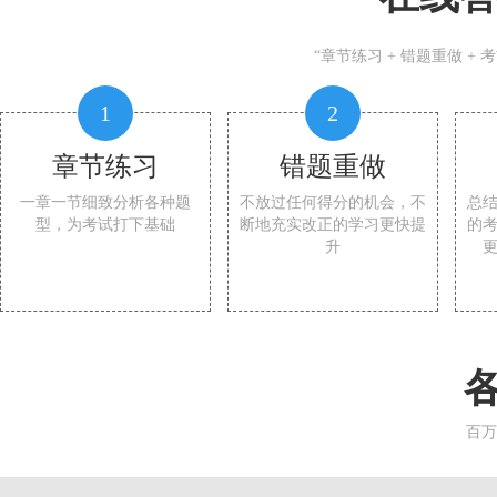
“章节练习 + 错题重做 +
1
2
章节练习
错题重做
一章一节细致分析各种题
不放过任何得分的机会，不
总
型，为考试打下基础
断地充实改正的学习更快提
的
升
百万