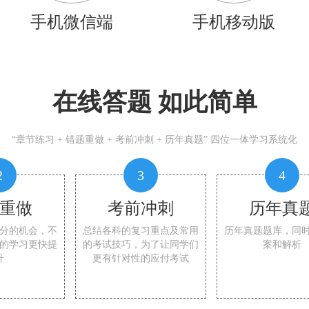
手机微信端
手机移动版
在线答题 如此简单
“章节练习 + 错题重做 + 考前冲刺 + 历年真题” 四位一体学习系统化
2
3
4
重做
考前冲刺
历年真
分的机会，不
总结各科的复习重点及常用
历年真题题库，同
的学习更快提
的考试技巧，为了让同学们
案和解析
升
更有针对性的应付考试