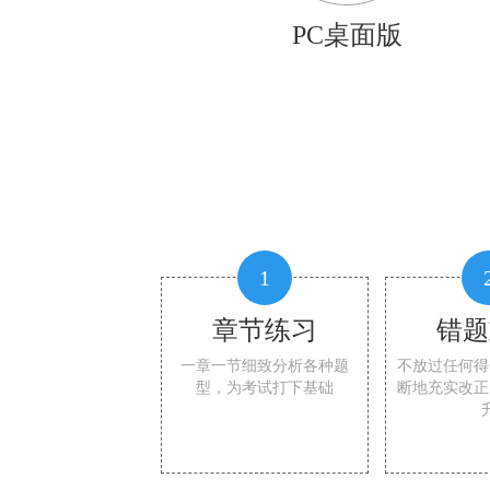
PC桌面版
1
章节练习
错题
一章一节细致分析各种题
不放过任何得
型，为考试打下基础
断地充实改正