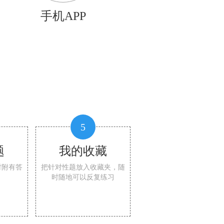
手机APP
5
题
我的收藏
时附有答
把针对性题放入收藏夹，随
时随地可以反复练习