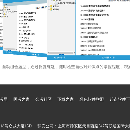
，自动组合题型，通过反复练题，随时检查自己对知识点的掌握程度，积
考网
医考之家
公考社区
下载之家
绿色软件联盟
起点软件下
8号众城大厦15D
静安公司：上海市静安区天目西路547号联通国际大厦