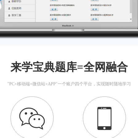
来学宝典题库=全网融合
"PC+移动端+微信站+APP"一个账户四个平台，实现随时随地学习