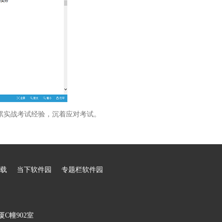
累实战考试经验，沉着应对考试。
载
当下软件园
专题栏软件园
C幢902室