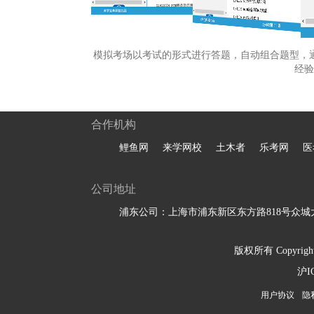
模拟考场以考试的形式进行答题，自动组合题型，
经验
合作机构
鲤鱼网
来学网校
土木者
乐考网
医
公司地址
浦东公司：上海市浦东新区东方路818号众城大
版权所有 Copyright 
沪I
用户协议
隐