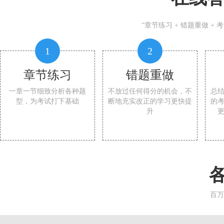
“章节练习 + 错题重做 +
1
2
章节练习
错题重做
一章一节细致分析各种题
不放过任何得分的机会，不
总
型，为考试打下基础
断地充实改正的学习更快提
的
升
百万