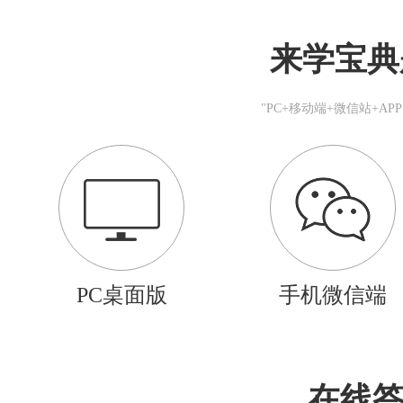
来学宝典
"PC+移动端+微信站+A
PC桌面版
手机微信端
在线答