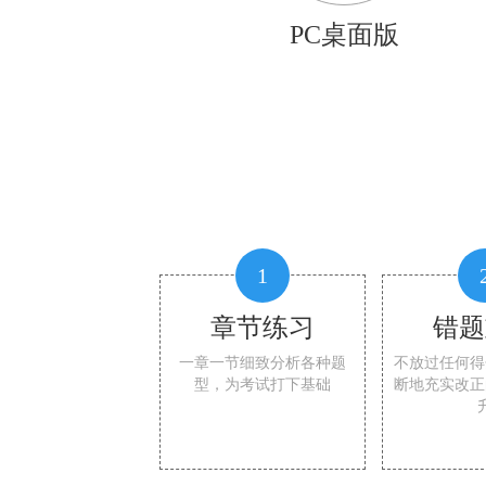
PC桌面版
1
章节练习
错题
一章一节细致分析各种题
不放过任何得
型，为考试打下基础
断地充实改正