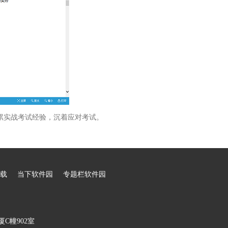
累实战考试经验，沉着应对考试。
载
当下软件园
专题栏软件园
C幢902室