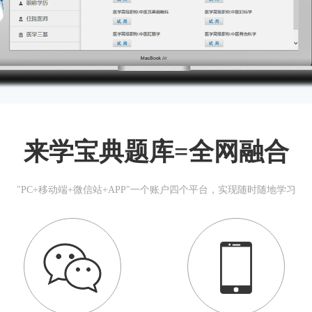
来学宝典题库=全网融合
"PC+移动端+微信站+APP"一个账户四个平台，实现随时随地学习