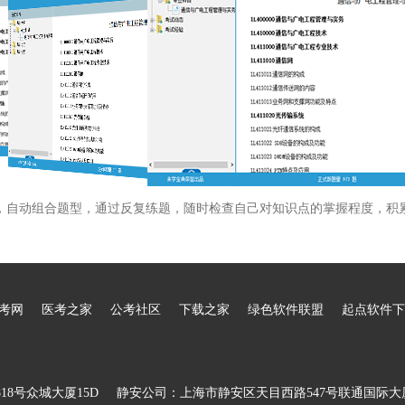
，自动组合题型，通过反复练题，随时检查自己对知识点的掌握程度，积
考网
医考之家
公考社区
下载之家
绿色软件联盟
起点软件下
8号众城大厦15D
静安公司：上海市静安区天目西路547号联通国际大厦