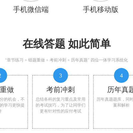
手机微信端
手机移动版
在线答题 如此简单
“章节练习 + 错题重做 + 考前冲刺 + 历年真题” 四位一体学习系统化
2
3
4
重做
考前冲刺
历年真
分的机会，不
总结各科的复习重点及常用
历年真题题库，同
的学习更快提
的考试技巧，为了让同学们
案和解析
升
更有针对性的应付考试