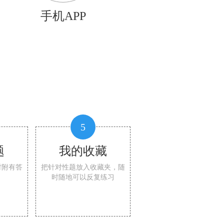
手机APP
5
题
我的收藏
时附有答
把针对性题放入收藏夹，随
时随地可以反复练习