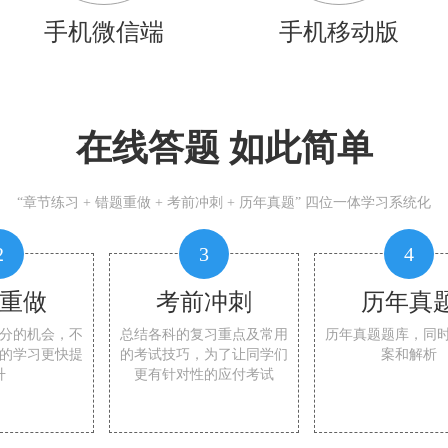
手机微信端
手机移动版
在线答题 如此简单
“章节练习 + 错题重做 + 考前冲刺 + 历年真题” 四位一体学习系统化
2
3
4
重做
考前冲刺
历年真
分的机会，不
总结各科的复习重点及常用
历年真题题库，同
的学习更快提
的考试技巧，为了让同学们
案和解析
升
更有针对性的应付考试