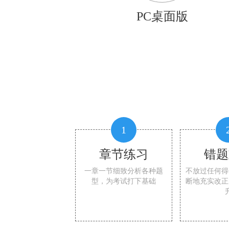
PC桌面版
1
章节练习
错题
一章一节细致分析各种题
不放过任何得
型，为考试打下基础
断地充实改正