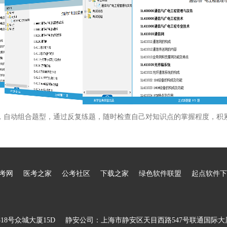
，自动组合题型，通过反复练题，随时检查自己对知识点的掌握程度，积
考网
医考之家
公考社区
下载之家
绿色软件联盟
起点软件下
8号众城大厦15D
静安公司：上海市静安区天目西路547号联通国际大厦