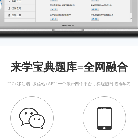
来学宝典题库=全网融合
"PC+移动端+微信站+APP"一个账户四个平台，实现随时随地学习