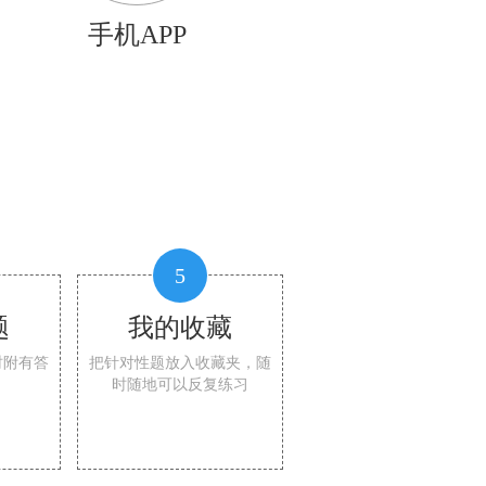
手机APP
5
题
我的收藏
时附有答
把针对性题放入收藏夹，随
时随地可以反复练习