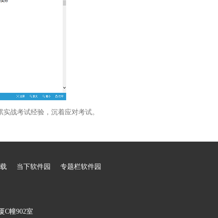
累实战考试经验，沉着应对考试。
载
当下软件园
专题栏软件园
C幢902室