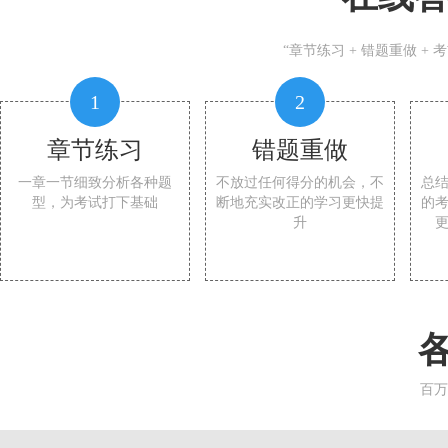
“章节练习 + 错题重做 +
1
2
章节练习
错题重做
一章一节细致分析各种题
不放过任何得分的机会，不
总
型，为考试打下基础
断地充实改正的学习更快提
的
升
百万