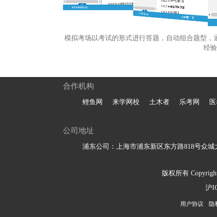
模拟考场以考试的形式进行答题，自动组合题型，
经验
合作机构
鲤鱼网
来学网校
土木者
乐考网
医
公司地址
浦东公司：上海市浦东新区东方路818号众城大
版权所有 Copyright 
沪I
用户协议
隐