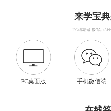
来学宝典
"PC+移动端+微信站+A
PC桌面版
手机微信端
在线答