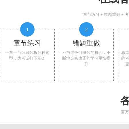
“章节练习 + 错题重做 +
1
2
章节练习
错题重做
一章一节细致分析各种题
不放过任何得分的机会，不
总
型，为考试打下基础
断地充实改正的学习更快提
的
升
百万