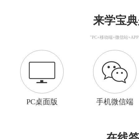
来学宝典
"PC+移动端+微信站+A
PC桌面版
手机微信端
在线答