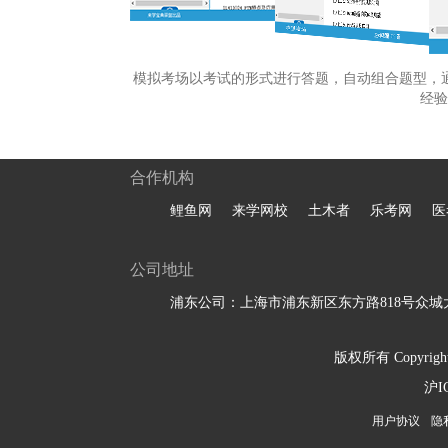
模拟考场以考试的形式进行答题，自动组合题型，
经验
合作机构
鲤鱼网
来学网校
土木者
乐考网
医
公司地址
浦东公司：上海市浦东新区东方路818号众城大
版权所有 Copyright 
沪I
用户协议
隐