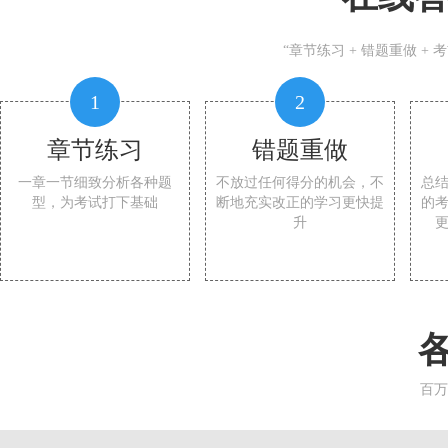
“章节练习 + 错题重做 +
1
2
章节练习
错题重做
一章一节细致分析各种题
不放过任何得分的机会，不
总
型，为考试打下基础
断地充实改正的学习更快提
的
升
百万