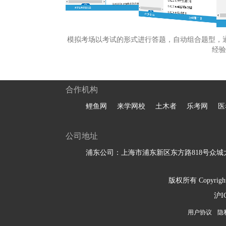
模拟考场以考试的形式进行答题，自动组合题型，
经验
合作机构
鲤鱼网
来学网校
土木者
乐考网
医
公司地址
浦东公司：上海市浦东新区东方路818号众城大
版权所有 Copyright 
沪I
用户协议
隐