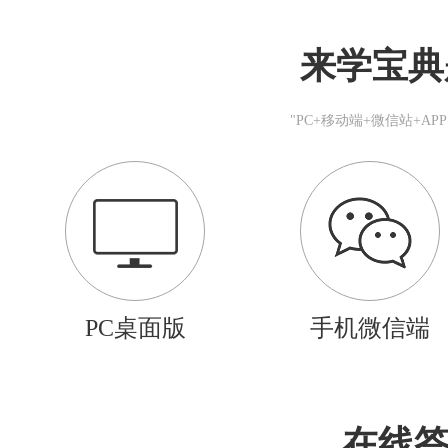
来学宝典
"PC+移动端+微信站+A
PC桌面版
手机微信端
在线答