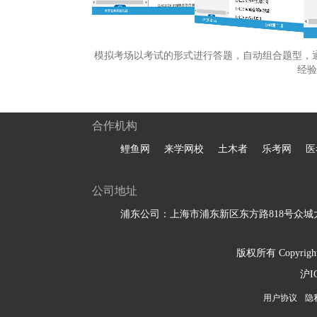
模拟考场以考试的形式进行答题，自动组合题型，
经验
合作机构
鲤鱼网
来学网校
土木者
乐考网
医
公司地址
浦东公司：上海市浦东新区东方路818号众城大
版权所有 Copyright 
沪I
用户协议
隐