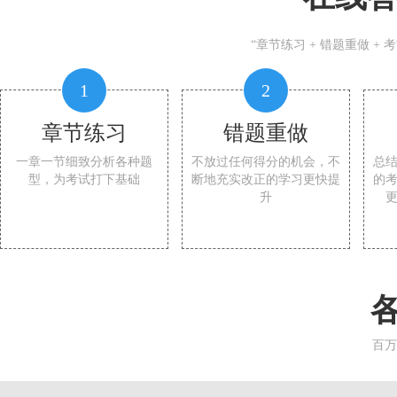
“章节练习 + 错题重做 +
1
2
章节练习
错题重做
一章一节细致分析各种题
不放过任何得分的机会，不
总
型，为考试打下基础
断地充实改正的学习更快提
的
升
百万