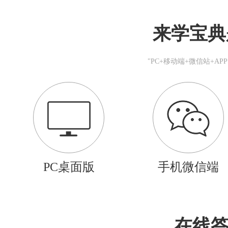
来学宝典
"PC+移动端+微信站+A
PC桌面版
手机微信端
在线答