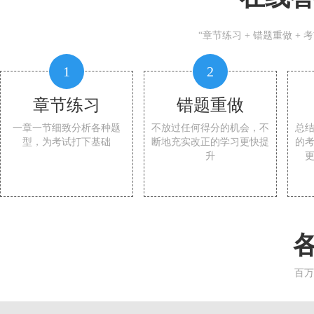
“章节练习 + 错题重做 +
1
2
章节练习
错题重做
一章一节细致分析各种题
不放过任何得分的机会，不
总
型，为考试打下基础
断地充实改正的学习更快提
的
升
百万