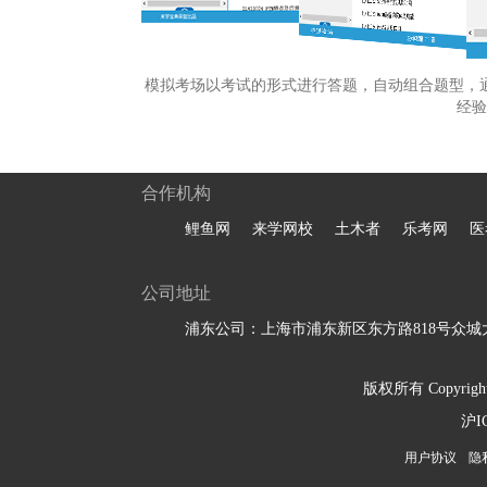
模拟考场以考试的形式进行答题，自动组合题型，
经验
合作机构
鲤鱼网
来学网校
土木者
乐考网
医
公司地址
浦东公司：上海市浦东新区东方路818号众城大
版权所有 Copyright 
沪I
用户协议
隐