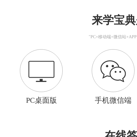
来学宝典
"PC+移动端+微信站+A
PC桌面版
手机微信端
在线答