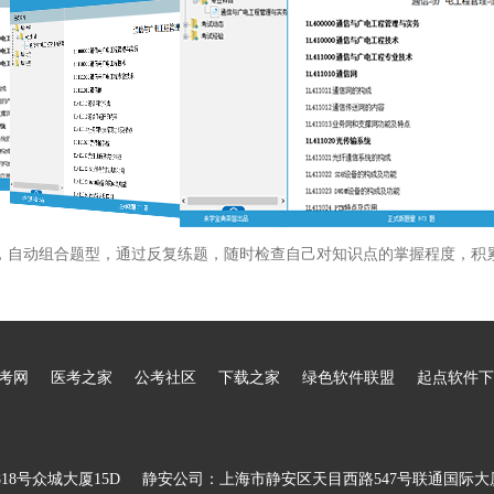
，自动组合题型，通过反复练题，随时检查自己对知识点的掌握程度，积
考网
医考之家
公考社区
下载之家
绿色软件联盟
起点软件下
8号众城大厦15D
静安公司：上海市静安区天目西路547号联通国际大厦