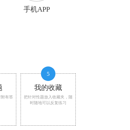
手机APP
5
题
我的收藏
时附有答
把针对性题放入收藏夹，随
时随地可以反复练习