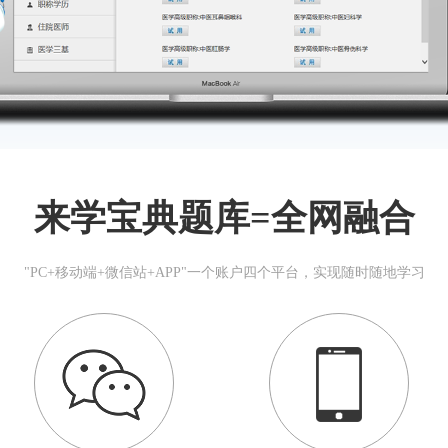
来学宝典题库=全网融合
"PC+移动端+微信站+APP"一个账户四个平台，实现随时随地学习