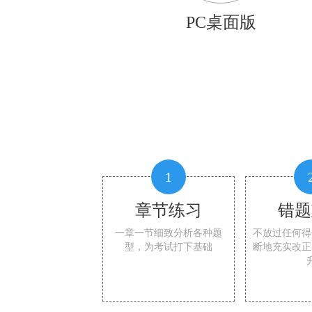
PC桌面版
1
章节练习
错题
一章一节细致分析各种题
不放过任何得
型，为考试打下基础
断地充实改正