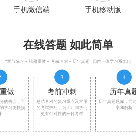
手机微信端
手机移动版
在线答题 如此简单
“章节练习 + 错题重做 + 考前冲刺 + 历年真题” 四位一体学习系统化
2
3
4
重做
考前冲刺
历年真
分的机会，不
总结各科的复习重点及常用
历年真题题库，同
的学习更快提
的考试技巧，为了让同学们
案和解析
升
更有针对性的应付考试