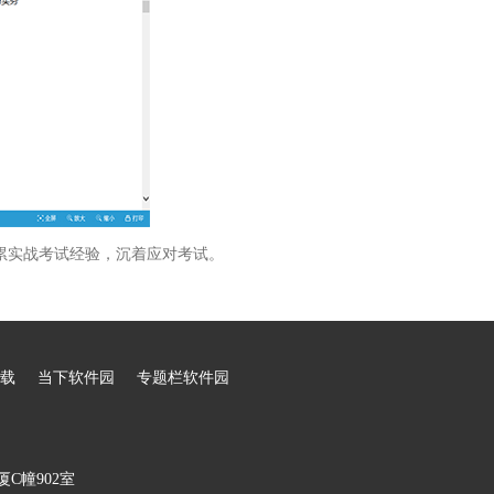
累实战考试经验，沉着应对考试。
载
当下软件园
专题栏软件园
C幢902室