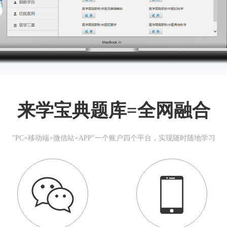
来学宝典题库=全网融合
"PC+移动端+微信站+APP"一个账户四个平台，实现随时随地学习