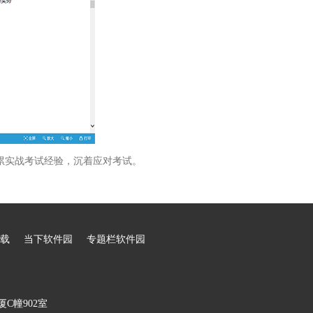
累实战考试经验，沉着应对考试。
载
当下软件园
专题栏软件园
C幢902室