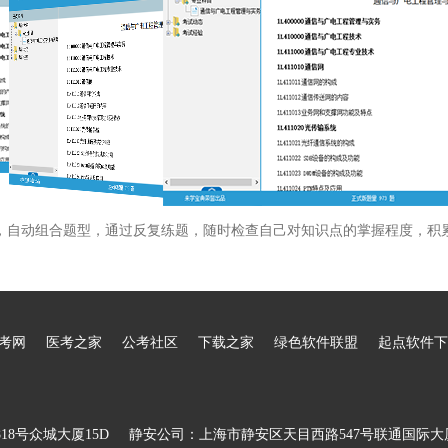
，自动组合题型，通过反复练题，随时检查自己对知识点的掌握程度，积
考网
医考之家
公考社区
下载之家
绿色软件联盟
起点软件下
8号众城大厦15D
静安公司：上海市静安区天目西路547号联通国际大厦