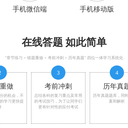
手机微信端
手机移动版
在线答题 如此简单
“章节练习 + 错题重做 + 考前冲刺 + 历年真题” 四位一体学习系统化
2
3
4
重做
考前冲刺
历年真
分的机会，不
总结各科的复习重点及常用
历年真题题库，同
的学习更快提
的考试技巧，为了让同学们
案和解析
升
更有针对性的应付考试