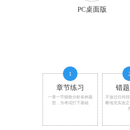
PC桌面版
1
章节练习
错题
一章一节细致分析各种题
不放过任何得
型，为考试打下基础
断地充实改正