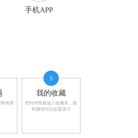
手机APP
5
题
我的收藏
时附有答
把针对性题放入收藏夹，随
时随地可以反复练习