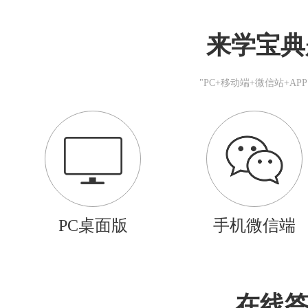
来学宝典
"PC+移动端+微信站+A
PC桌面版
手机微信端
在线答