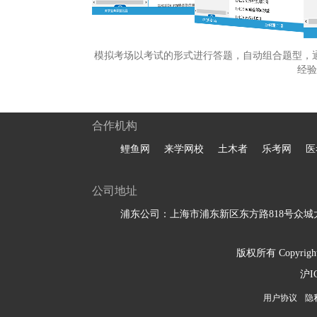
模拟考场以考试的形式进行答题，自动组合题型，
经验
合作机构
鲤鱼网
来学网校
土木者
乐考网
医
公司地址
浦东公司：上海市浦东新区东方路818号众城大
版权所有 Copyright 
沪I
用户协议
隐