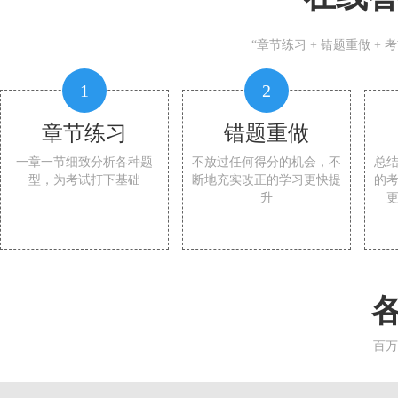
“章节练习 + 错题重做 +
1
2
章节练习
错题重做
一章一节细致分析各种题
不放过任何得分的机会，不
总
型，为考试打下基础
断地充实改正的学习更快提
的
升
百万