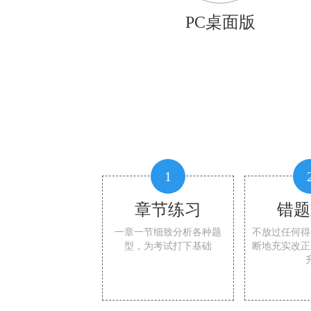
PC桌面版
1
章节练习
错题
一章一节细致分析各种题
不放过任何得
型，为考试打下基础
断地充实改正