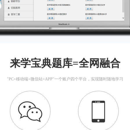
来学宝典题库=全网融合
"PC+移动端+微信站+APP"一个账户四个平台，实现随时随地学习