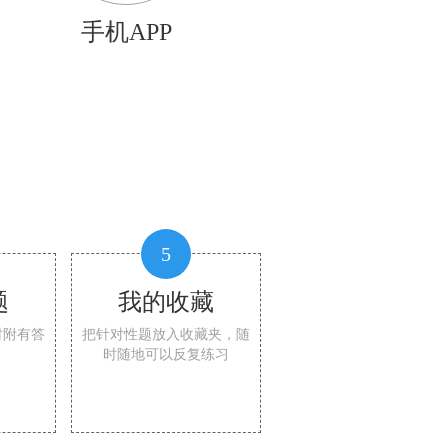
手机APP
5
题
我的收藏
时附有答
把针对性题放入收藏夹，随
时随地可以反复练习