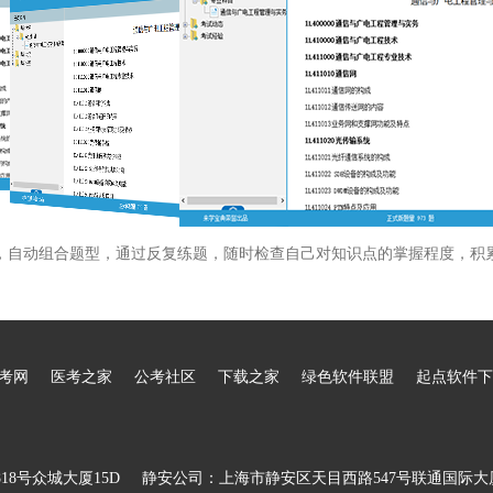
，自动组合题型，通过反复练题，随时检查自己对知识点的掌握程度，积
考网
医考之家
公考社区
下载之家
绿色软件联盟
起点软件下
8号众城大厦15D
静安公司：上海市静安区天目西路547号联通国际大厦