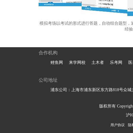
模拟考场以考试的形式进行答题，自动组合题型，
经验
合作机构
鲤鱼网
来学网校
土木者
乐考网
医
公司地址
浦东公司：上海市浦东新区东方路818号众城大
版权所有 Copyright 
沪I
用户协议
隐