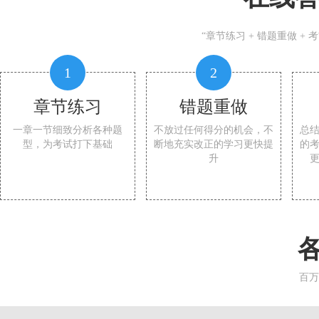
“章节练习 + 错题重做 +
1
2
章节练习
错题重做
一章一节细致分析各种题
不放过任何得分的机会，不
总
型，为考试打下基础
断地充实改正的学习更快提
的
升
百万