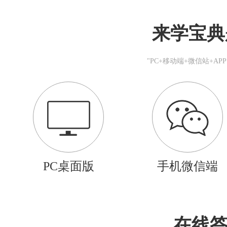
来学宝典
"PC+移动端+微信站+A
PC桌面版
手机微信端
在线答