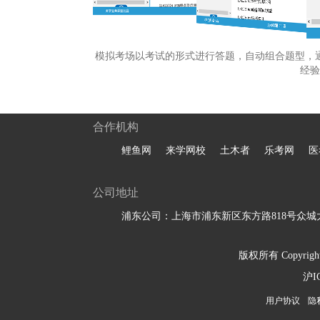
模拟考场以考试的形式进行答题，自动组合题型，
经验
合作机构
鲤鱼网
来学网校
土木者
乐考网
医
公司地址
浦东公司：上海市浦东新区东方路818号众城大
版权所有 Copyright 
沪I
用户协议
隐