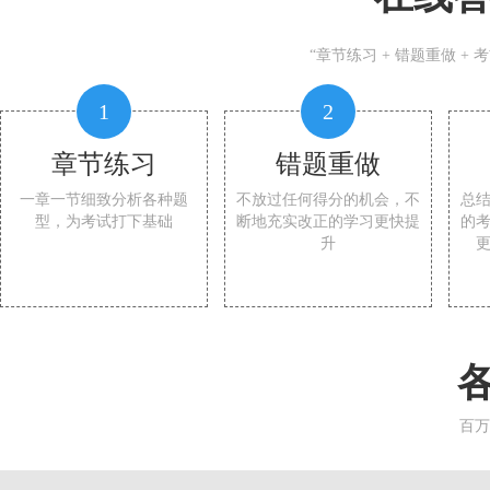
“章节练习 + 错题重做 +
1
2
章节练习
错题重做
一章一节细致分析各种题
不放过任何得分的机会，不
总
型，为考试打下基础
断地充实改正的学习更快提
的
升
百万