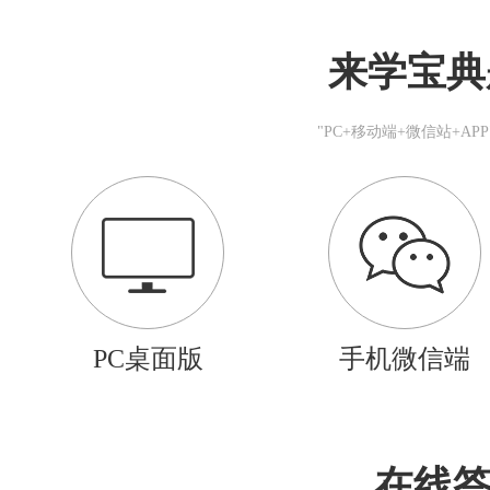
来学宝典
"PC+移动端+微信站+A
PC桌面版
手机微信端
在线答