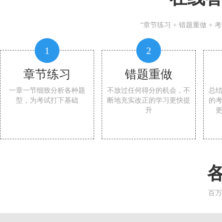
“章节练习 + 错题重做 +
1
2
章节练习
错题重做
一章一节细致分析各种题
不放过任何得分的机会，不
总
型，为考试打下基础
断地充实改正的学习更快提
的
升
百万