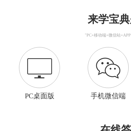
来学宝典
"PC+移动端+微信站+A
PC桌面版
手机微信端
在线答