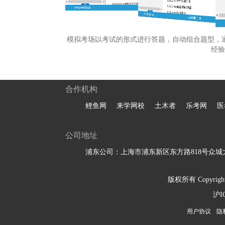
模拟考场以考试的形式进行答题，自动组合题型，
经验
合作机构
鲤鱼网
来学网校
土木者
乐考网
医
公司地址
浦东公司：上海市浦东新区东方路818号众城大
版权所有 Copyright 
沪I
用户协议
隐