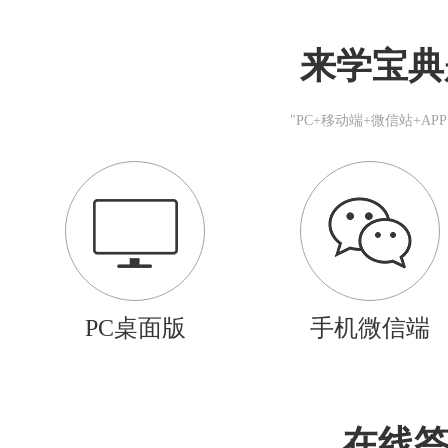
来学宝典
"PC+移动端+微信站+A
PC桌面版
手机微信端
在线答