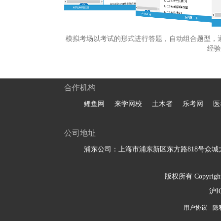
模拟考场以考试的形式进行答题，自动组合题型，
经验
合作机构
鲤鱼网
来学网校
土木者
乐考网
医
公司地址
浦东公司：上海市浦东新区东方路818号众城大
版权所有 Copyright 
沪I
用户协议
隐