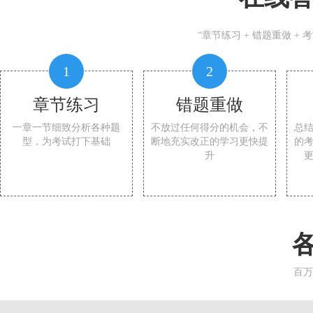
“章节练习 + 错题重做 +
1
2
章节练习
错题重做
一章一节细致分析各种题
不放过任何得分的机会，不
总
型，为考试打下基础
断地充实改正的学习更快提
的
升
百万