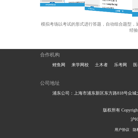
模拟考场以考试的形式进行答题，自动组合题型，
经验
合作机构
鲤鱼网
来学网校
土木者
乐考网
医
公司地址
浦东公司：上海市浦东新区东方路818号众城大
版权所有 Copyright 
沪I
用户协议
隐