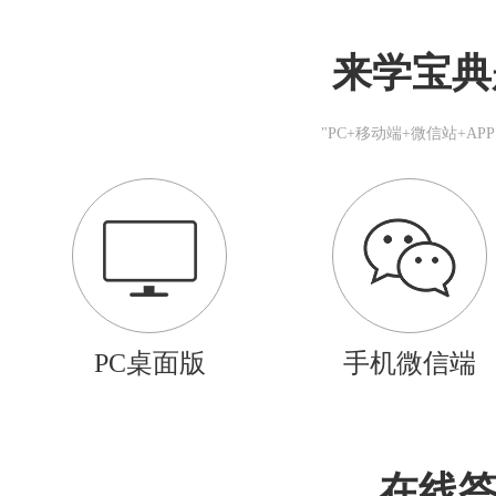
来学宝典
"PC+移动端+微信站+A
PC桌面版
手机微信端
在线答