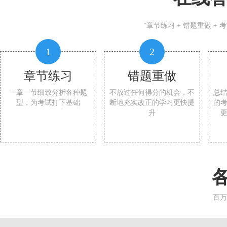
“章节练习 + 错题重做 +
1
2
章节练习
错题重做
一章一节细致分析各种题
不放过任何得分的机会，不
总
型，为考试打下基础
断地充实改正的学习更快提
的
升
百万