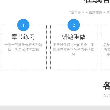
“章节练习 + 错题重做 +
1
2
章节练习
错题重做
一章一节细致分析各种题
不放过任何得分的机会，不
总
型，为考试打下基础
断地充实改正的学习更快提
的
升
百万