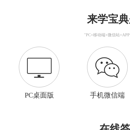
来学宝典
"PC+移动端+微信站+A
PC桌面版
手机微信端
在线答