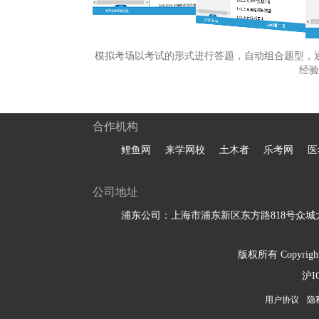
模拟考场以考试的形式进行答题，自动组合题型，
经验
合作机构
鲤鱼网
来学网校
土木者
乐考网
医
公司地址
浦东公司：上海市浦东新区东方路818号众城大
版权所有 Copyright 
沪I
用户协议
隐