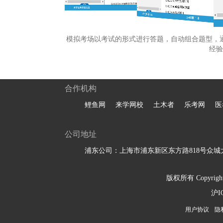
模拟考场以考试的形式进行答题，自动组合题型，
经验
合作机构
鲤鱼网
来学网校
土木者
乐考网
医
公司地址
浦东公司：上海市浦东新区东方路818号众城大
版权所有 Copyright 
沪I
用户协议
隐