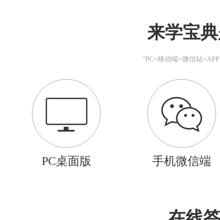
来学宝典
"PC+移动端+微信站+A
PC桌面版
手机微信端
在线答