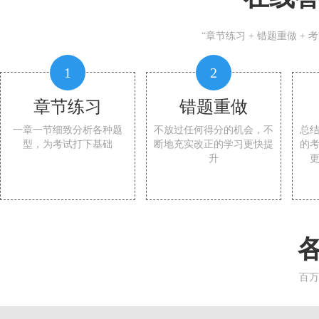
“章节练习 + 错题重做 +
1
2
章节练习
错题重做
一章一节细致分析各种题
不放过任何得分的机会，不
总
型，为考试打下基础
断地充实改正的学习更快提
的
升
百万