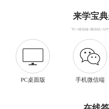
来学宝典
"PC+移动端+微信站+A
PC桌面版
手机微信端
在线答