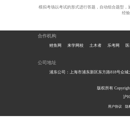
模拟考场以考试的形式进行答题，自动组合题型，
经验
合作机构
鲤鱼网
来学网校
土木者
乐考网
医
公司地址
浦东公司：上海市浦东新区东方路818号众城大
版权所有 Copyright 
沪I
用户协议
隐