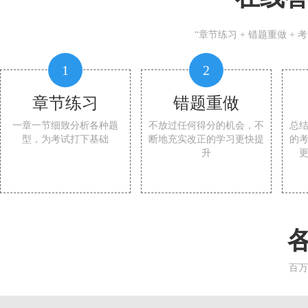
“章节练习 + 错题重做 +
1
2
章节练习
错题重做
一章一节细致分析各种题
不放过任何得分的机会，不
总
型，为考试打下基础
断地充实改正的学习更快提
的
升
百万