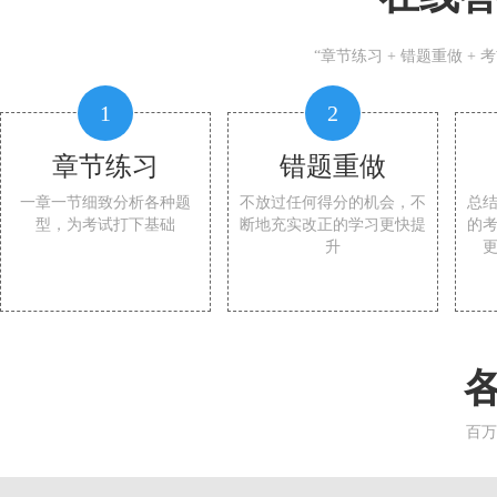
“章节练习 + 错题重做 +
1
2
章节练习
错题重做
一章一节细致分析各种题
不放过任何得分的机会，不
总
型，为考试打下基础
断地充实改正的学习更快提
的
升
百万