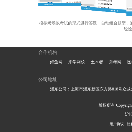
模拟考场以考试的形式进行答题，自动组合题型，
经验
合作机构
鲤鱼网
来学网校
土木者
乐考网
医
公司地址
浦东公司：上海市浦东新区东方路818号众城大
版权所有 Copyright 
沪I
用户协议
隐