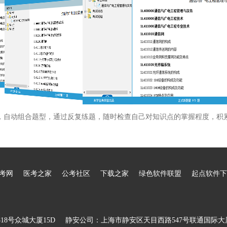
，自动组合题型，通过反复练题，随时检查自己对知识点的掌握程度，积
考网
医考之家
公考社区
下载之家
绿色软件联盟
起点软件下
8号众城大厦15D
静安公司：上海市静安区天目西路547号联通国际大厦