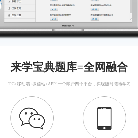
来学宝典题库=全网融合
"PC+移动端+微信站+APP"一个账户四个平台，实现随时随地学习