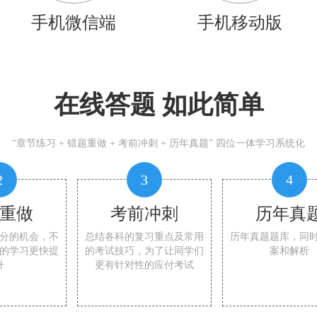
手机微信端
手机移动版
在线答题 如此简单
“章节练习 + 错题重做 + 考前冲刺 + 历年真题” 四位一体学习系统化
2
3
4
重做
考前冲刺
历年真
分的机会，不
总结各科的复习重点及常用
历年真题题库，同
的学习更快提
的考试技巧，为了让同学们
案和解析
升
更有针对性的应付考试