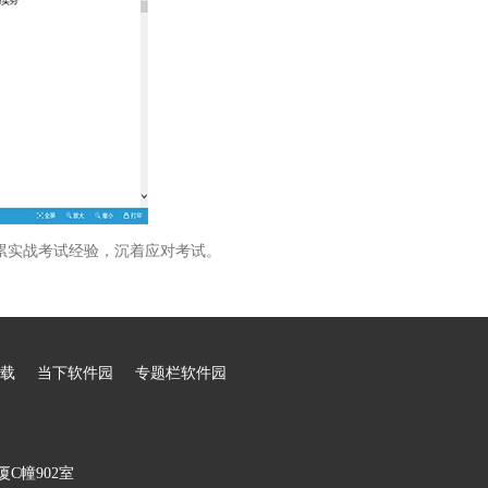
累实战考试经验，沉着应对考试。
载
当下软件园
专题栏软件园
C幢902室