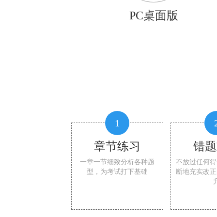
PC桌面版
1
章节练习
错题
一章一节细致分析各种题
不放过任何得
型，为考试打下基础
断地充实改正