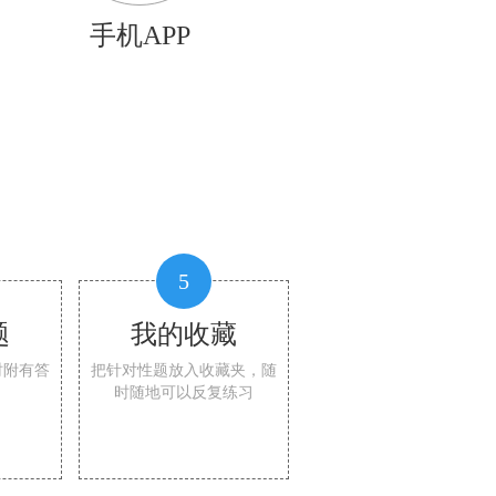
手机APP
5
题
我的收藏
时附有答
把针对性题放入收藏夹，随
时随地可以反复练习