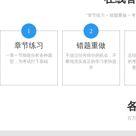
“章节练习 + 错题重做 +
1
2
章节练习
错题重做
一章一节细致分析各种题
不放过任何得分的机会，不
总
型，为考试打下基础
断地充实改正的学习更快提
的
升
百万