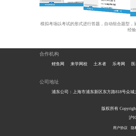
模拟考场以考试的形式进行答题，自动组合题型，
经验
合作机构
鲤鱼网
来学网校
土木者
乐考网
医
公司地址
浦东公司：上海市浦东新区东方路818号众城大
版权所有 Copyright 
沪I
用户协议
隐