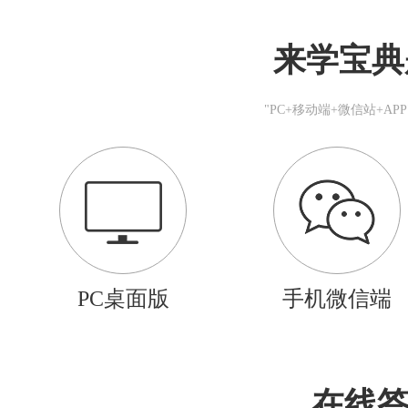
来学宝典
"PC+移动端+微信站+A
PC桌面版
手机微信端
在线答