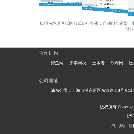
模拟考场以考试的形式进行答题，自动组合题型，
经验
合作机构
鲤鱼网
来学网校
土木者
乐考网
医
公司地址
浦东公司：上海市浦东新区东方路818号众城大
版权所有 Copyright 
沪I
用户协议
隐