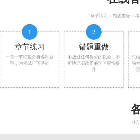
“章节练习 + 错题重做 +
1
2
章节练习
错题重做
一章一节细致分析各种题
不放过任何得分的机会，不
总
型，为考试打下基础
断地充实改正的学习更快提
的
升
百万