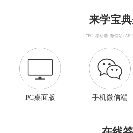
来学宝典
"PC+移动端+微信站+A
PC桌面版
手机微信端
在线答