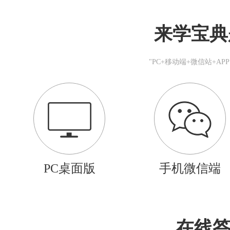
来学宝典
"PC+移动端+微信站+A
PC桌面版
手机微信端
在线答