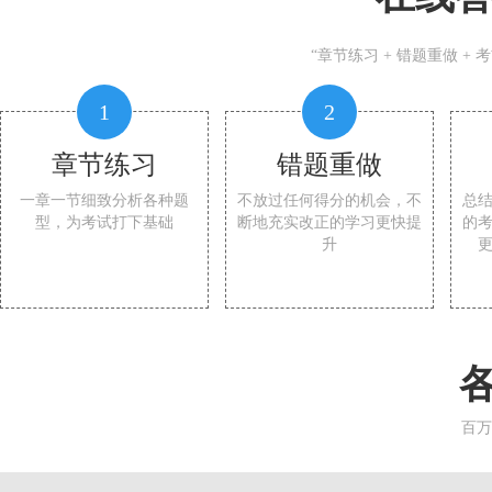
“章节练习 + 错题重做 +
1
2
章节练习
错题重做
一章一节细致分析各种题
不放过任何得分的机会，不
总
型，为考试打下基础
断地充实改正的学习更快提
的
升
百万