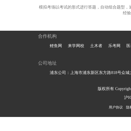
模拟考场以考试的形式进行答题，自动组合题型，
经验
合作机构
鲤鱼网
来学网校
土木者
乐考网
医
公司地址
浦东公司：上海市浦东新区东方路818号众城大
版权所有 Copyright 
沪I
用户协议
隐