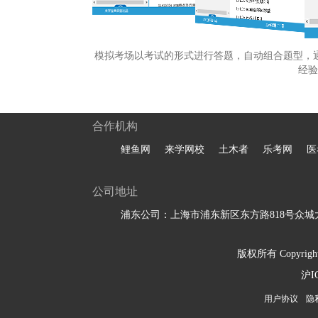
模拟考场以考试的形式进行答题，自动组合题型，
经验
合作机构
鲤鱼网
来学网校
土木者
乐考网
医
公司地址
浦东公司：上海市浦东新区东方路818号众城大
版权所有 Copyright 
沪I
用户协议
隐