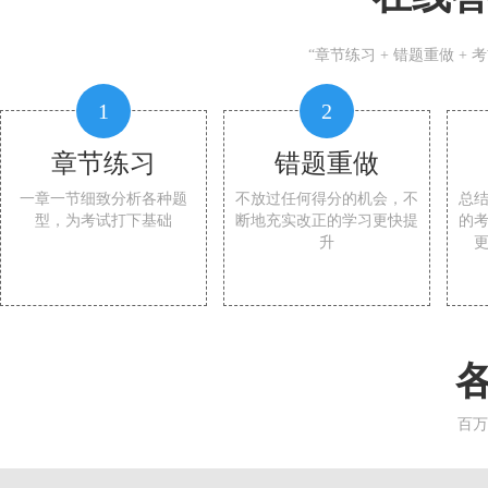
“章节练习 + 错题重做 +
1
2
章节练习
错题重做
一章一节细致分析各种题
不放过任何得分的机会，不
总
型，为考试打下基础
断地充实改正的学习更快提
的
升
百万