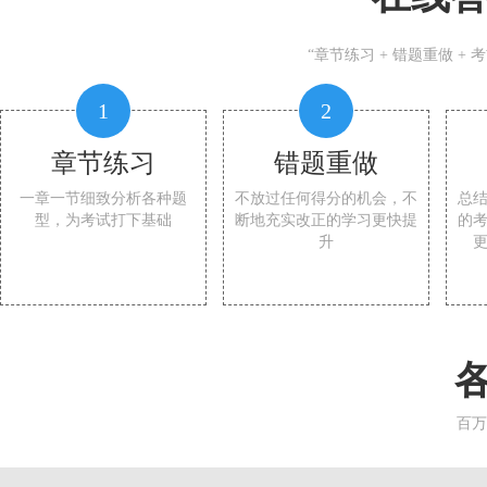
“章节练习 + 错题重做 +
1
2
章节练习
错题重做
一章一节细致分析各种题
不放过任何得分的机会，不
总
型，为考试打下基础
断地充实改正的学习更快提
的
升
百万