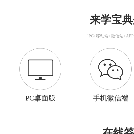
来学宝典
"PC+移动端+微信站+A
PC桌面版
手机微信端
在线答