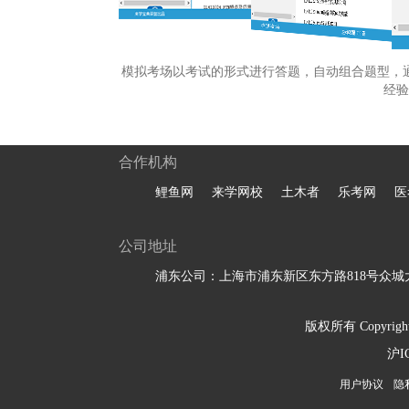
模拟考场以考试的形式进行答题，自动组合题型，
经验
合作机构
鲤鱼网
来学网校
土木者
乐考网
医
公司地址
浦东公司：上海市浦东新区东方路818号众城大
版权所有 Copyright 
沪I
用户协议
隐