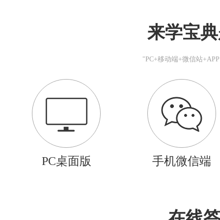
来学宝典
"PC+移动端+微信站+A
PC桌面版
手机微信端
在线答