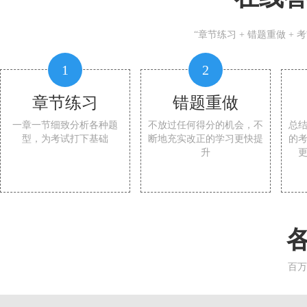
“章节练习 + 错题重做 +
1
2
章节练习
错题重做
一章一节细致分析各种题
不放过任何得分的机会，不
总
型，为考试打下基础
断地充实改正的学习更快提
的
升
百万