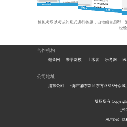
模拟考场以考试的形式进行答题，自动组合题型，
经验
合作机构
鲤鱼网
来学网校
土木者
乐考网
医
公司地址
浦东公司：上海市浦东新区东方路818号众城大
版权所有 Copyright 
沪I
用户协议
隐