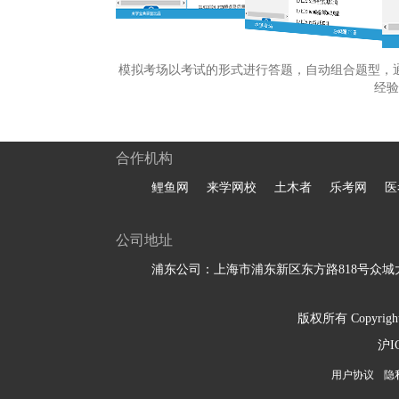
模拟考场以考试的形式进行答题，自动组合题型，
经验
合作机构
鲤鱼网
来学网校
土木者
乐考网
医
公司地址
浦东公司：上海市浦东新区东方路818号众城大
版权所有 Copyright 
沪I
用户协议
隐