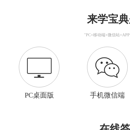
来学宝典
"PC+移动端+微信站+A
PC桌面版
手机微信端
在线答