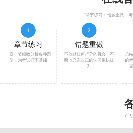
“章节练习 + 错题重做 +
1
2
章节练习
错题重做
一章一节细致分析各种题
不放过任何得分的机会，不
总
型，为考试打下基础
断地充实改正的学习更快提
的
升
百万