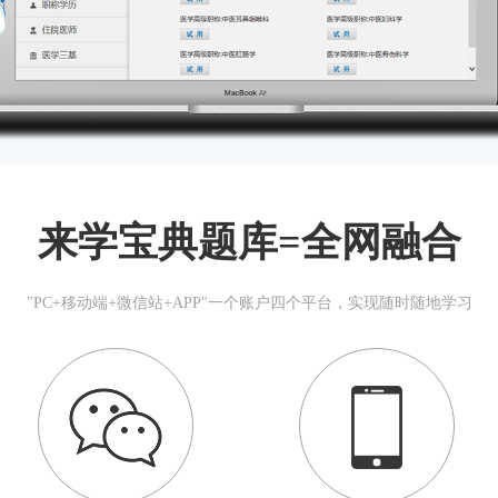
来学宝典题库=全网融合
"PC+移动端+微信站+APP"一个账户四个平台，实现随时随地学习