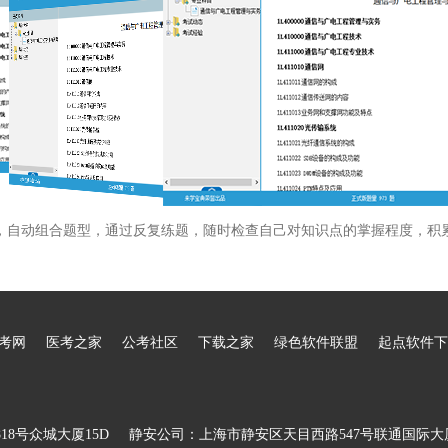
，自动组合题型，通过反复练题，随时检查自己对知识点的掌握程度，积
考网
医考之家
公考社区
下载之家
绿色软件联盟
起点软件下
8号众城大厦15D
静安公司：上海市静安区天目西路547号联通国际大厦