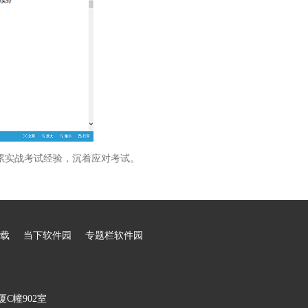
累实战考试经验，沉着应对考试。
载
当下软件园
专题栏软件园
C幢902室