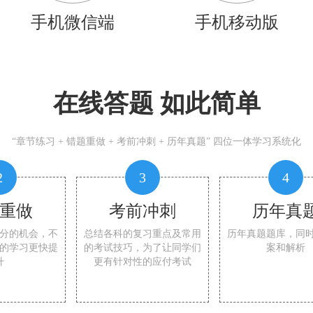
手机微信端
手机移动版
在线答题 如此简单
“章节练习 + 错题重做 + 考前冲刺 + 历年真题” 四位一体学习系统化
2
3
4
重做
考前冲刺
历年真
分的机会，不
总结各科的复习重点及常用
历年真题题库，同
的学习更快提
的考试技巧，为了让同学们
案和解析
升
更有针对性的应付考试