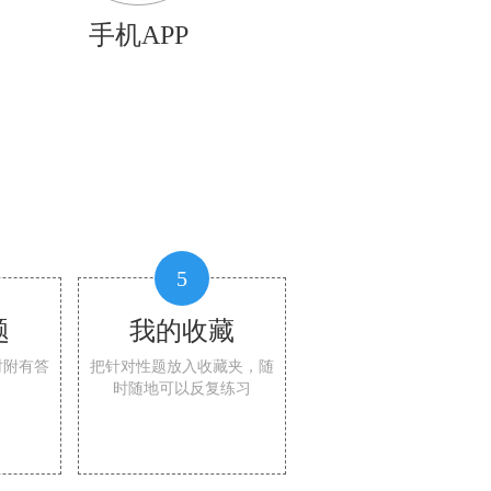
手机APP
5
题
我的收藏
时附有答
把针对性题放入收藏夹，随
时随地可以反复练习