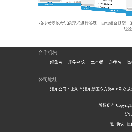
模拟考场以考试的形式进行答题，自动组合题型，
经验
合作机构
鲤鱼网
来学网校
土木者
乐考网
医
公司地址
浦东公司：上海市浦东新区东方路818号众城大
版权所有 Copyright 
沪I
用户协议
隐