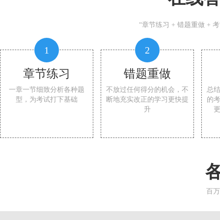
“章节练习 + 错题重做 +
1
2
章节练习
错题重做
一章一节细致分析各种题
不放过任何得分的机会，不
总
型，为考试打下基础
断地充实改正的学习更快提
的
升
百万