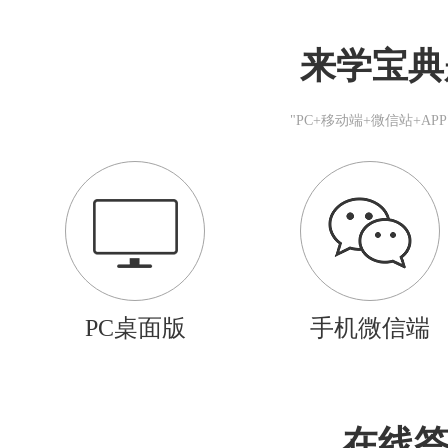
来学宝典
"PC+移动端+微信站+A
PC桌面版
手机微信端
在线答