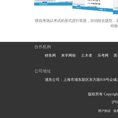
模拟考场以考试的形式进行答题，自动组合题型，
经验
合作机构
鲤鱼网
来学网校
土木者
乐考网
医
公司地址
浦东公司：上海市浦东新区东方路818号众城大
版权所有 Copyright 
沪I
用户协议
隐