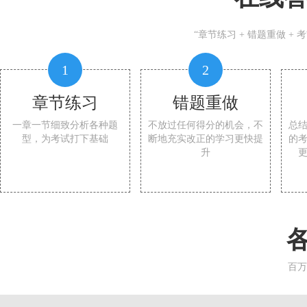
“章节练习 + 错题重做 +
1
2
章节练习
错题重做
一章一节细致分析各种题
不放过任何得分的机会，不
总
型，为考试打下基础
断地充实改正的学习更快提
的
升
百万