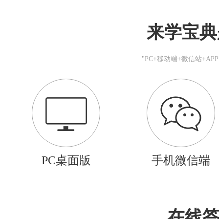
来学宝典
"PC+移动端+微信站+A
PC桌面版
手机微信端
在线答