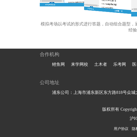
模拟考场以考试的形式进行答题，自动组合题型，
经验
合作机构
鲤鱼网
来学网校
土木者
乐考网
医
公司地址
浦东公司：上海市浦东新区东方路818号众城大
版权所有 Copyright 
沪I
用户协议
隐