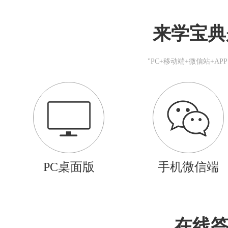
来学宝典
"PC+移动端+微信站+A
PC桌面版
手机微信端
在线答