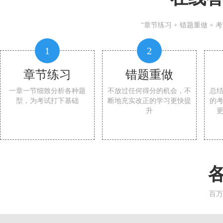
“章节练习 + 错题重做 +
1
2
章节练习
错题重做
一章一节细致分析各种题
不放过任何得分的机会，不
总
型，为考试打下基础
断地充实改正的学习更快提
的
升
百万