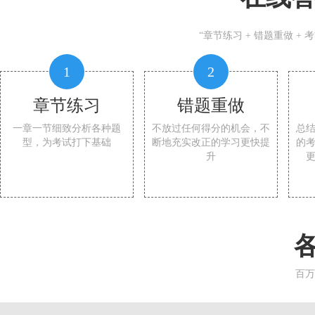
“章节练习 + 错题重做 +
1
2
章节练习
错题重做
一章一节细致分析各种题
不放过任何得分的机会，不
总
型，为考试打下基础
断地充实改正的学习更快提
的
升
百万