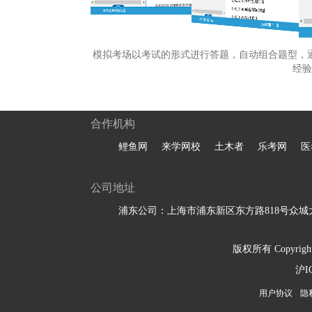
模拟考场以考试的形式进行答题，自动组合题型，
经验
合作机构
鲤鱼网
来学网校
土木者
乐考网
医
公司地址
浦东公司：上海市浦东新区东方路818号众城大
版权所有 Copyright 
沪I
用户协议
隐