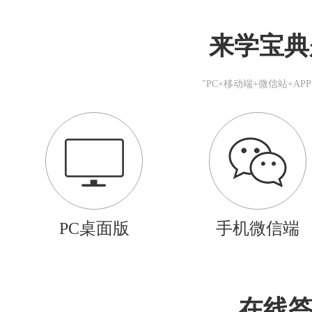
来学宝典
"PC+移动端+微信站+A
PC桌面版
手机微信端
在线答