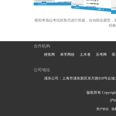
模拟考场以考试的形式进行答题，自动组合题型，
经验
合作机构
鲤鱼网
来学网校
土木者
乐考网
医
公司地址
浦东公司：上海市浦东新区东方路818号众城大
版权所有 Copyright 
沪I
用户协议
隐