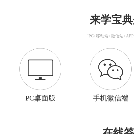
来学宝典
"PC+移动端+微信站+A
PC桌面版
手机微信端
在线答