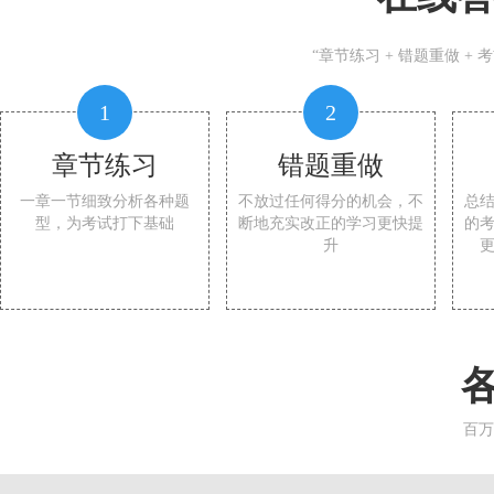
“章节练习 + 错题重做 +
1
2
章节练习
错题重做
一章一节细致分析各种题
不放过任何得分的机会，不
总
型，为考试打下基础
断地充实改正的学习更快提
的
升
百万