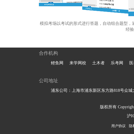
模拟考场以考试的形式进行答题，自动组合题型，
经验
合作机构
鲤鱼网
来学网校
土木者
乐考网
医
公司地址
浦东公司：上海市浦东新区东方路818号众城大
版权所有 Copyright 
沪I
用户协议
隐