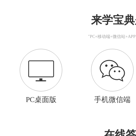
来学宝典
"PC+移动端+微信站+A
PC桌面版
手机微信端
在线答