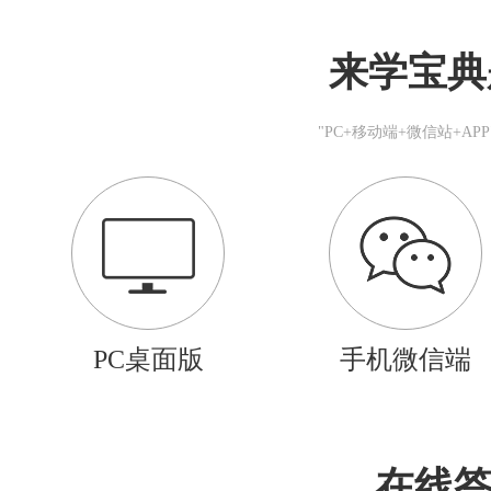
来学宝典
"PC+移动端+微信站+A
PC桌面版
手机微信端
在线答