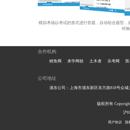
模拟考场以考试的形式进行答题，自动组合题型，
经验
合作机构
鲤鱼网
来学网校
土木者
乐考网
医
公司地址
浦东公司：上海市浦东新区东方路818号众城大
版权所有 Copyright 
沪I
用户协议
隐