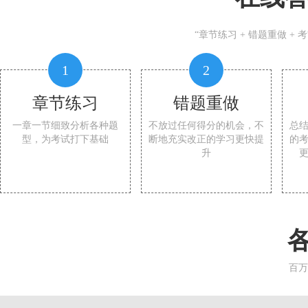
“章节练习 + 错题重做 +
1
2
章节练习
错题重做
一章一节细致分析各种题
不放过任何得分的机会，不
总
型，为考试打下基础
断地充实改正的学习更快提
的
升
百万