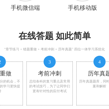
手机微信端
手机移动版
在线答题 如此简单
“章节练习 + 错题重做 + 考前冲刺 + 历年真题” 四位一体学习系统化
2
3
4
重做
考前冲刺
历年真
分的机会，不
总结各科的复习重点及常用
历年真题题库，同
的学习更快提
的考试技巧，为了让同学们
案和解析
升
更有针对性的应付考试