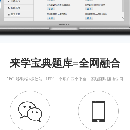
来学宝典题库=全网融合
"PC+移动端+微信站+APP"一个账户四个平台，实现随时随地学习