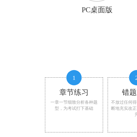
PC桌面版
1
章节练习
错题
一章一节细致分析各种题
不放过任何得
型，为考试打下基础
断地充实改正