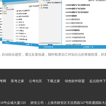
，自动组合题型，通过反复练题，随时检查自己对知识点的掌握程度，积
考网
医考之家
公考社区
下载之家
绿色软件联盟
起点软件下
8号众城大厦15D
静安公司：上海市静安区天目西路547号联通国际大厦