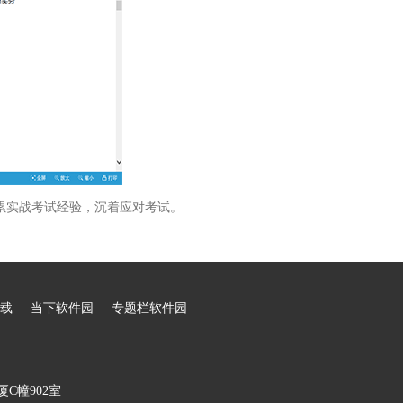
累实战考试经验，沉着应对考试。
载
当下软件园
专题栏软件园
C幢902室