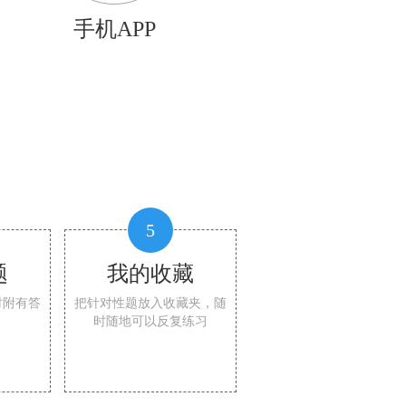
手机APP
5
题
我的收藏
时附有答
把针对性题放入收藏夹，随
时随地可以反复练习