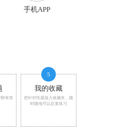
手机APP
5
题
我的收藏
时附有答
把针对性题放入收藏夹，随
时随地可以反复练习