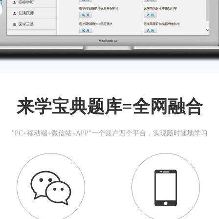
来学宝典题库=全网融合
"PC+移动端+微信站+APP"一个账户四个平台，实现随时随地学习