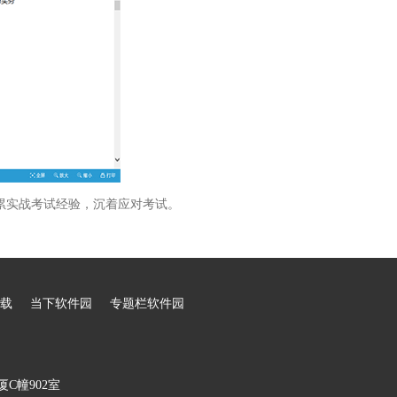
累实战考试经验，沉着应对考试。
载
当下软件园
专题栏软件园
C幢902室