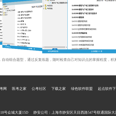
，自动组合题型，通过反复练题，随时检查自己对知识点的掌握程度，积
考网
医考之家
公考社区
下载之家
绿色软件联盟
起点软件下
8号众城大厦15D
静安公司：上海市静安区天目西路547号联通国际大厦