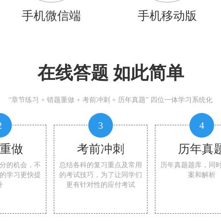
手机微信端
手机移动版
在线答题 如此简单
“章节练习 + 错题重做 + 考前冲刺 + 历年真题” 四位一体学习系统化
2
3
4
重做
考前冲刺
历年真
分的机会，不
总结各科的复习重点及常用
历年真题题库，同
的学习更快提
的考试技巧，为了让同学们
案和解析
升
更有针对性的应付考试