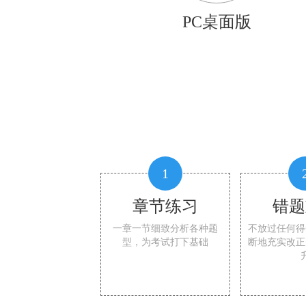
PC桌面版
1
章节练习
错题
一章一节细致分析各种题
不放过任何得
型，为考试打下基础
断地充实改正