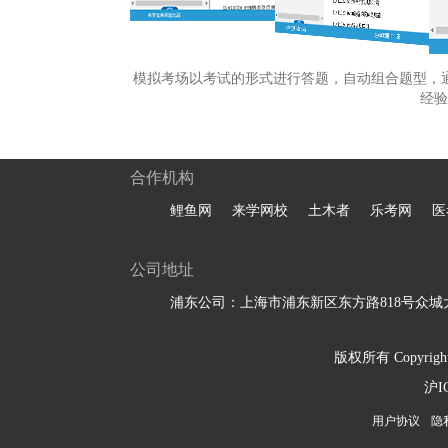
模拟考场以考试的形式进行答题，自动组合题型，
经验
合作机构
鲤鱼网
来学网校
土木者
乐考网
医
公司地址
浦东公司：上海市浦东新区东方路818号众城大
版权所有 Copyright 
沪I
用户协议
隐