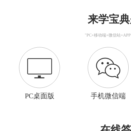
来学宝典
"PC+移动端+微信站+A
PC桌面版
手机微信端
在线答