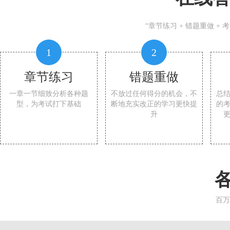
“章节练习 + 错题重做 +
1
2
章节练习
错题重做
一章一节细致分析各种题
不放过任何得分的机会，不
总
型，为考试打下基础
断地充实改正的学习更快提
的
升
百万