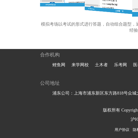
模拟考场以考试的形式进行答题，自动组合题型，
经验
合作机构
鲤鱼网
来学网校
土木者
乐考网
医
公司地址
浦东公司：上海市浦东新区东方路818号众城大
版权所有 Copyright 
沪I
用户协议
隐