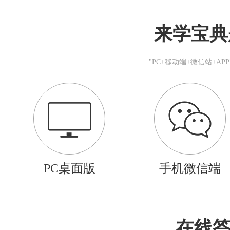
来学宝典
"PC+移动端+微信站+A
PC桌面版
手机微信端
在线答