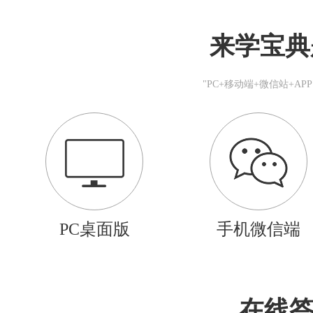
来学宝典
"PC+移动端+微信站+A
PC桌面版
手机微信端
在线答