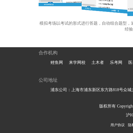
模拟考场以考试的形式进行答题，自动组合题型，
经验
合作机构
鲤鱼网
来学网校
土木者
乐考网
医
公司地址
浦东公司：上海市浦东新区东方路818号众城大
版权所有 Copyright 
沪I
用户协议
隐