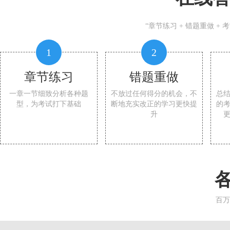
“章节练习 + 错题重做 +
1
2
章节练习
错题重做
一章一节细致分析各种题
不放过任何得分的机会，不
总
型，为考试打下基础
断地充实改正的学习更快提
的
升
百万