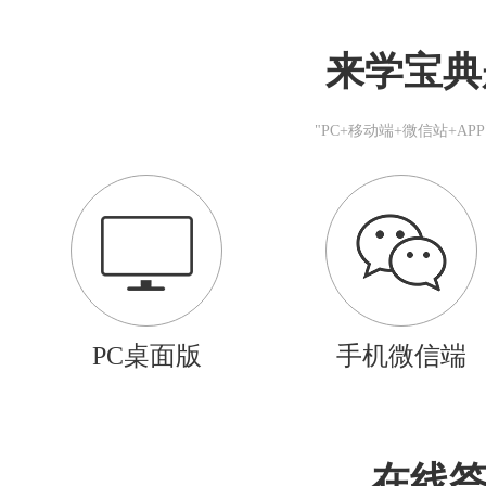
来学宝典
"PC+移动端+微信站+A
PC桌面版
手机微信端
在线答