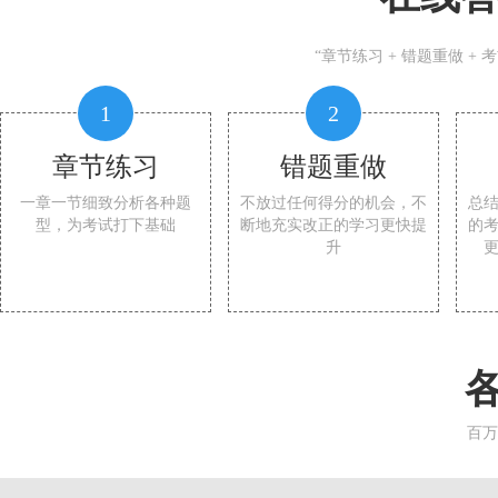
“章节练习 + 错题重做 +
1
2
章节练习
错题重做
一章一节细致分析各种题
不放过任何得分的机会，不
总
型，为考试打下基础
断地充实改正的学习更快提
的
升
百万