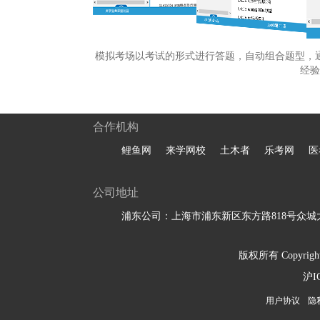
模拟考场以考试的形式进行答题，自动组合题型，
经验
合作机构
鲤鱼网
来学网校
土木者
乐考网
医
公司地址
浦东公司：上海市浦东新区东方路818号众城大
版权所有 Copyright 
沪I
用户协议
隐