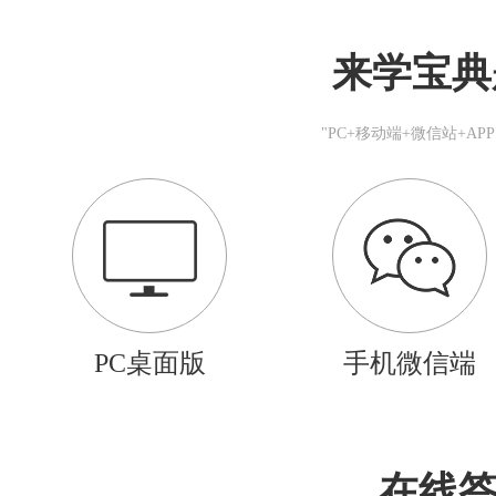
来学宝典
"PC+移动端+微信站+A
PC桌面版
手机微信端
在线答