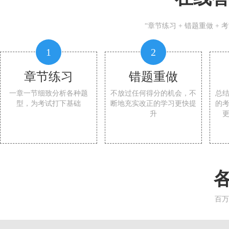
“章节练习 + 错题重做 +
1
2
章节练习
错题重做
一章一节细致分析各种题
不放过任何得分的机会，不
总
型，为考试打下基础
断地充实改正的学习更快提
的
升
百万