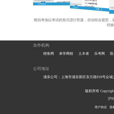
模拟考场以考试的形式进行答题，自动组合题型，
经验
合作机构
鲤鱼网
来学网校
土木者
乐考网
医
公司地址
浦东公司：上海市浦东新区东方路818号众城大
版权所有 Copyright 
沪I
用户协议
隐